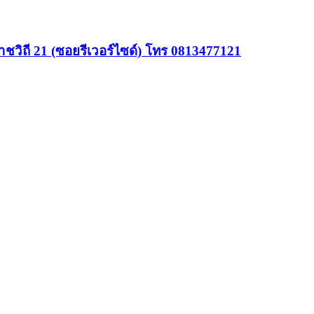
ชวิถี 21 (ซอยรีเวอร์ไซด์) โทร 0813477121