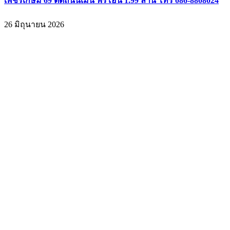
เพชรเกษม 69 ติดถนนเมน ฟรีโอน 1.99 ล้าน โทร 086-8808024
26 มิถุนายน 2026