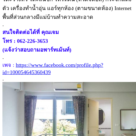
ตัว เครื่องทำน้ำอุ่น แอร์ทุกห้อง (ตามขนาดห้อง) Internet
พื้นที่ส่วนกลางมีแม่บ้านทำความสะอาด
.
สนใจติดต่อได้ที่ คุณเจม
โทร : 062-226-3653
(แจ้งว่าสอบถามอพาร์ทเม้นท์)
.
เพจ :
https://www.facebook.com/profile.php?
id=100054645360439
.