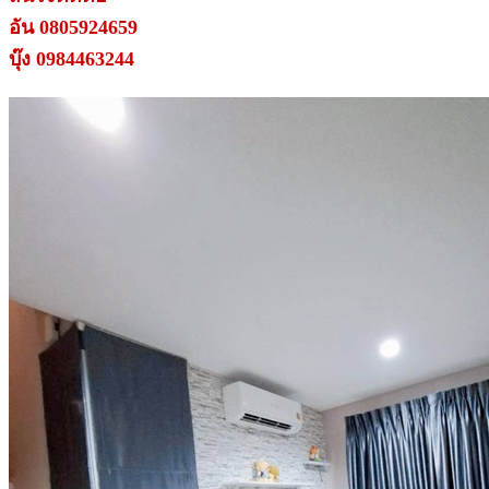
อัน 0805924659
บุ๊ง 0984463244