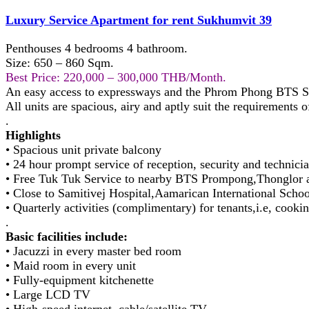
Luxury Service Apartment for rent Sukhumvit 39
Penthouses 4 bedrooms 4 bathroom.
Size: 650 – 860 Sqm.
Best Price: 220,000 – 300,000 THB/Month.
An easy access to expressways and the Phrom Phong BTS Sk
All units are spacious, airy and aptly suit the requirements o
.
Highlights
• Spacious unit private balcony
• 24 hour prompt service of reception, security and technicia
• Free Tuk Tuk Service to nearby BTS Prompong,Thonglor a
• Close to Samitivej Hospital,Aamarican International Schoo
• Quarterly activities (complimentary) for tenants,i.e, cook
.
Basic facilities include:
• Jacuzzi in every master bed room
• Maid room in every unit
• Fully-equipment kitchenette
• Large LCD TV