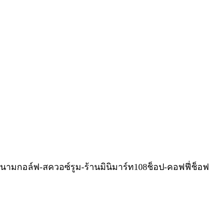
สนามกอล์ฟ-สควอซ์รูม-ร้านมินิมาร์ท108ช็อป-คอฟฟี่ช็อฟ