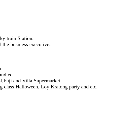
y train Station.
f the business executive.
n.
nd ect.
l,Fuji and Villa Supermarket.
ing class,Halloween, Loy Kratong party and etc.