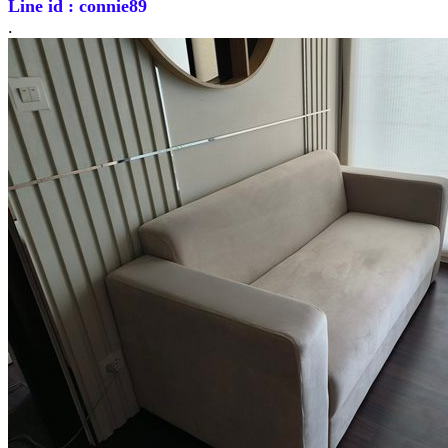
Line id : connie89
.