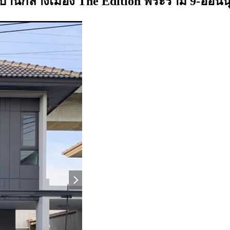
ู่บ้านกลางเมือง The Edition พระราม 9-อ่อนน