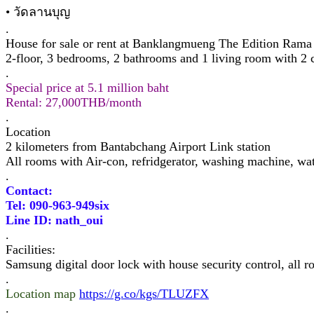
• วัดลานบุญ
.
House for sale or rent at Banklangmueng The Edition Rama
2-floor, 3 bedrooms, 2 bathrooms and 1 living room with 2 
.
Special price at 5.1 million baht
Rental: 27,000THB/month
.
Location
2 kilometers from Bantabchang Airport Link station
All rooms with Air-con, refridgerator, washing machine, wat
.
Contact:
Tel: 090-963-949six
Line ID: nath_oui
.
Facilities:
Samsung digital door lock with house security control, all r
.
Location map
https://g.co/kgs/TLUZFX
.