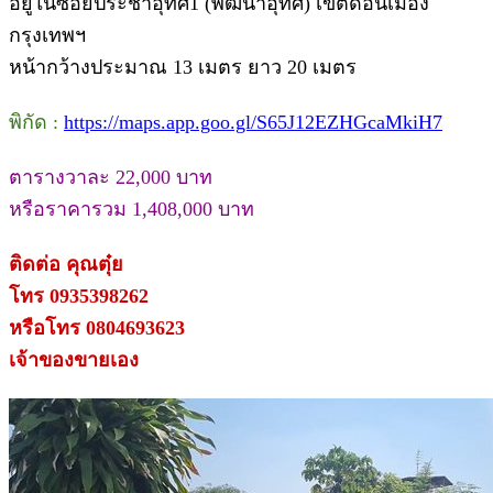
อยู่ในซอยประชาอุทิศ1 (พัฒนาอุทิศ) เขตดอนเมือง
กรุงเทพฯ
หน้ากว้างประมาณ 13 เมตร ยาว 20 เมตร
พิกัด :
https://maps.app.goo.gl/S65J12EZHGcaMkiH7
ตารางวาละ 22,000 บาท
หรือราคารวม 1,408,000 บาท
ติดต่อ คุณตุ๋ย
โทร 0935398262
หรือโทร 0804693623
เจ้าของขายเอง