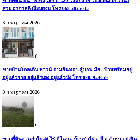
ขายที่ดิน ที่นา พิษณุโลก อำเภอวังทอง 19 ไร่ สวยมาก วิวนา
สวย อากาศดี เงียบสงบ โทร 063-2825635
3 กรกฎาคม 2026
8
ขายบ้านโกลเด้น ทาวน์ รามอินทรา-คู้บอน มือ2 บ้านพร้อมอยู่
อยู่แล้วรวย อยู่แล้วเฮง อยู่แล้วปัง โทร 0805924659
3 กรกฎาคม 2026
9
ขายที่ดินสวนลำใย 40 ไร่ มีโฉนด บ้านป่าไผ่ อ.ลี้ จ.ลำพูน อยู่เนิน