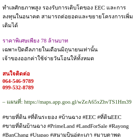
ทำเลศักยภาพสูง รองรับการเติบโตของ EEC และการ
ลงทุนในอนาคต สามารถต่อยอดและขยายโครงการเพิ่ม
เติมได้
ราคาพิเศษเพียง 78 ล้านบาท
เฉพาะปิดดีลภายในเดือนมิถุนายนเท่านั้น
เจ้าของออกค่าใช้จ่ายวันโอนให้ทั้งหมด
สนใจติดต่อ
064-546-9789
099-532-8789
– แผนที่: https://maps.app.goo.gl/wZeA65xZhvTS1Hm39
#ขายที่ดิน #ที่ดินระยอง #บ้านฉาง #EEC #ที่ดินEEC
#ขายที่ดินบ้านฉาง #PrimeLand #LandForSale #Rayong
#BanChang #Utapao #สนามบินอู่ตะเภา #มาบตาพุด