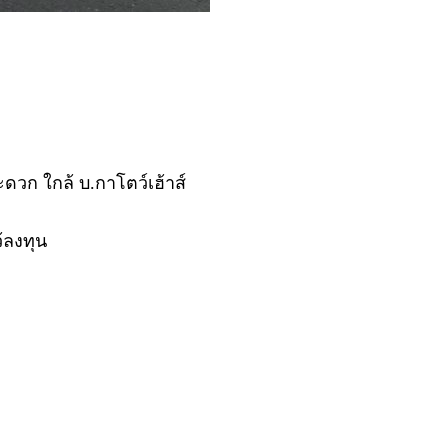
ดวก ใกล้ บ.กาโตว์เฮ้าส์
้ลงทุน