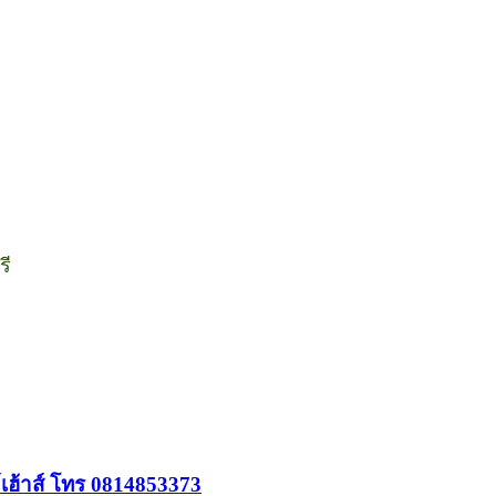
รี
์เฮ้าส์ โทร 0814853373