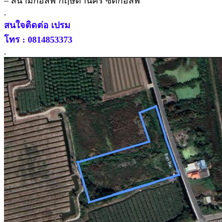
– สนามกอล์ฟ กฤษดานคร ซิตี้กอล์ฟ
.
สนใจติดต่อ เปรม
โทร : 0814853373
.