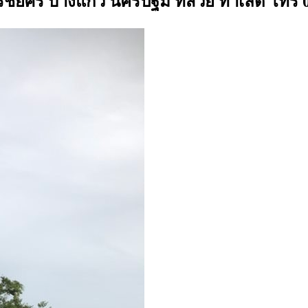
์ นครชัยศรี บางแก้ว นครปฐม ที่สวย ทำเลดี โทร