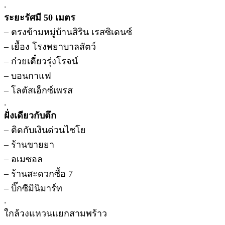
.
ระยะรัศมี 50 เมตร
– ตรงข้ามหมู่บ้านสิริน เรสซิเดนซ์
– เยื้อง โรงพยาบาลสัตว์
– ก๋วยเตี๋ยวรุ่งโรจน์
– บอนกาแฟ
– โลตัสเอ็กซ์เพรส
.
ฝั่งเดียวกับตึก
– ติดกับเงินด่วนไชโย
– ร้านขายยา
– อเมซอล
– ร้านสะดวกซื้อ 7
– บิ๊กซีมินิมาร์ท
.
ใกล้วงแหวนแยกสามพร้าว