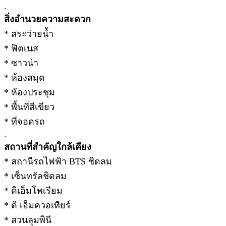
.
สิ่งอำนวยความสะดวก
* สระว่ายน้ำ
* ฟิตเนส
* ซาวน่า
* ห้องสมุด
* ห้องประชุม
* พื้นที่สีเขียว
* ที่จอดรถ
.
สถานที่สำคัญใกล้เคียง
* สถานีรถไฟฟ้า BTS ชิดลม
* เซ็นทรัลชิดลม
* ดิเอ็มโพเรียม
* ดิ เอ็มควอเทียร์
* สวนลุมพินี