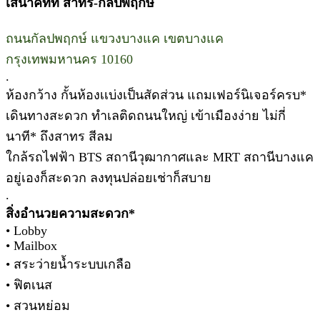
เสนาคิทท์ สาทร-กัลปพฤกษ์
ถนนกัลปพฤกษ์ แขวงบางแค เขตบางแค
กรุงเทพมหานคร 10160
.
ห้องกว้าง กั้นห้องเเบ่งเป็นสัดส่วน แถมเฟอร์นิเจอร์ครบ*
เดินทางสะดวก ทำเลติดถนนใหญ่ เข้าเมืองง่าย ไม่กี่
นาที* ถึงสาทร สีลม
ใกล้รถไฟฟ้า BTS สถานีวุฒากาศและ MRT สถานีบางแค
อยู่เองก็สะดวก ลงทุนปล่อยเช่าก็สบาย
.
สิ่งอำนวยความสะดวก*
• Lobby
• Mailbox
• สระว่ายน้ำระบบเกลือ
• ฟิตเนส
• สวนหย่อม