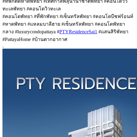
#ที่พักติดหาดพัทยา #เทศกาลพลุนานาชาติพัทยา #คอนโดวิว
ทะเลพัทยา #คอนโดวิวทะเล
#คอนโดพัทยา #ที่พักพัทยา #เซ็นทรัลพัทยา #คอนโดบีชฟร้อนท์
#หาดพัทยา #แหลมบาลีฮาย #เซ็นทรัลพัทยา #คอนโดพัทยา
กลาง #luxurycondopattaya #
PTYResidenceSai1
#แสนสิริพัทยา
#PattayaHome #บ้านตากอากาศ
.