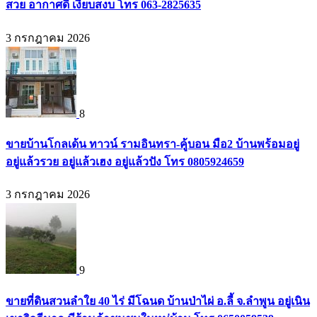
สวย อากาศดี เงียบสงบ โทร 063-2825635
3 กรกฎาคม 2026
8
ขายบ้านโกลเด้น ทาวน์ รามอินทรา-คู้บอน มือ2 บ้านพร้อมอยู่
อยู่แล้วรวย อยู่แล้วเฮง อยู่แล้วปัง โทร 0805924659
3 กรกฎาคม 2026
9
ขายที่ดินสวนลำใย 40 ไร่ มีโฉนด บ้านป่าไผ่ อ.ลี้ จ.ลำพูน อยู่เนิน