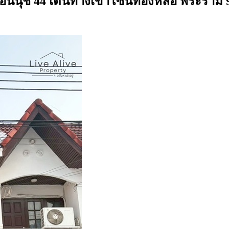
นนุช 44 เดินทางเข้าโซนทองหล่อ พระราม 9 รี