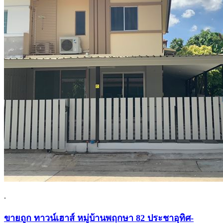
.
ขายถูก ทาวน์เฮาส์ หมู่บ้านพฤกษา 82 ประชาอุทิศ-