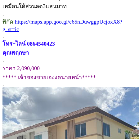
เหมือนใด้ส่วนลด3แสนบาท
.
พิกัด
https://maps.app.goo.gl/e65nDuwggpUcjoxX8?
g_st=ic
.
โทร+ไลน์ 0864540423
คุณพฤกษา
.
ราคา 2,090,000
***** เจ้าของขายเองงดนายหน้า*****
.