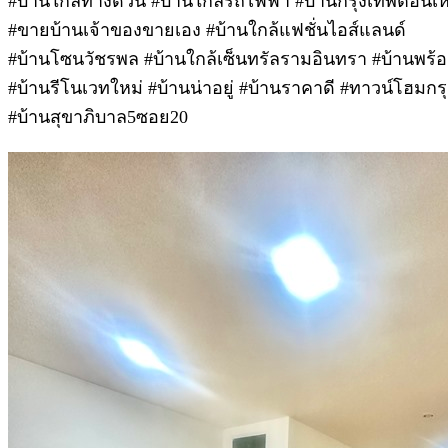
#บ้านใกล้ทางด่วน #บ้านใกล้รถไฟฟ้า #บ้านกรุงเทพตอนเห
#ขายบ้านเจ้าของขายเอง #บ้านใกล้แฟชั่นไอส์แลนด์
#บ้านโซนวัชรพล #บ้านใกล้เซ็นทรัลรามอินทรา #บ้านพร้อม
#บ้านรีโนเวทใหม่ #บ้านน่าอยู่ #บ้านราคาดี #ทาวน์โฮมกร
#บ้านสุขาภิบาล5ซอย20