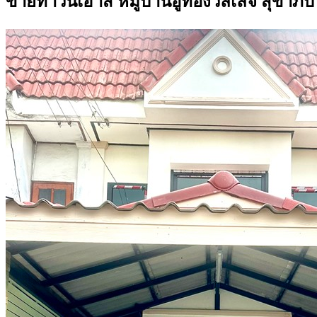
ขายทาวน์เฮ้าส์ หมู่บ้านอู่ทองวิลเลจ สุขาภิบ