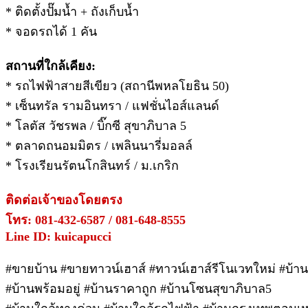
* ติดตั้งปั๊มน้ำ + ถังเก็บน้ำ
* จอดรถได้ 1 คัน
สถานที่ใกล้เคียง:
* รถไฟฟ้าสายสีเขียว (สถานีพหลโยธิน 50)
* เซ็นทรัล รามอินทรา / แฟชั่นไอส์แลนด์
* โลตัส วัชรพล / บิ๊กซี สุขาภิบาล 5
* ตลาดถนอมมิตร / เพลินนารี่มอลล์
* โรงเรียนรัตนโกสินทร์ / ม.เกริก
ติดต่อเจ้าของโดยตรง
โทร: 081-432-6587 / 081-648-8555
Line ID: kuicapucci
#ขายบ้าน #ขายทาวน์เฮาส์ #ทาวน์เฮาส์รีโนเวทใหม่ #บ้า
#บ้านพร้อมอยู่ #บ้านราคาถูก #บ้านโซนสุขาภิบาล5