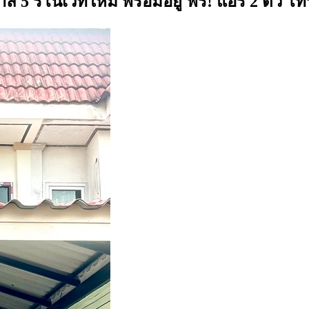
าล 5 รีโนเวทใหม่ พร้อมอยู่ ฟรี! แอร์ 2 ตัว โ