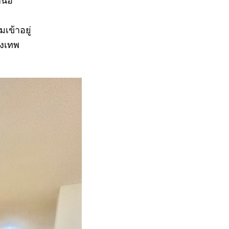
นือ
เข้าอยู่
ุงเทพ