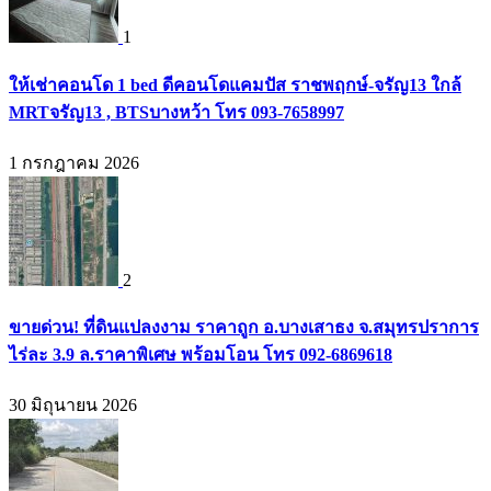
1
ให้เช่าคอนโด 1 bed ดีคอนโดแคมปัส ราชพฤกษ์-จรัญ13 ใกล้
MRTจรัญ13 , BTSบางหว้า โทร 093-7658997
1 กรกฎาคม 2026
2
ขายด่วน! ที่ดินแปลงงาม ราคาถูก อ.บางเสาธง จ.สมุทรปราการ
ไร่ละ 3.9 ล.ราคาพิเศษ พร้อมโอน โทร 092-6869618
30 มิถุนายน 2026