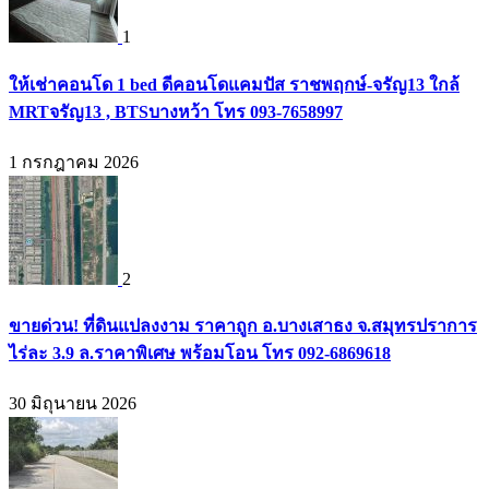
1
ให้เช่าคอนโด 1 bed ดีคอนโดแคมปัส ราชพฤกษ์-จรัญ13 ใกล้
MRTจรัญ13 , BTSบางหว้า โทร 093-7658997
1 กรกฎาคม 2026
2
ขายด่วน! ที่ดินแปลงงาม ราคาถูก อ.บางเสาธง จ.สมุทรปราการ
ไร่ละ 3.9 ล.ราคาพิเศษ พร้อมโอน โทร 092-6869618
30 มิถุนายน 2026