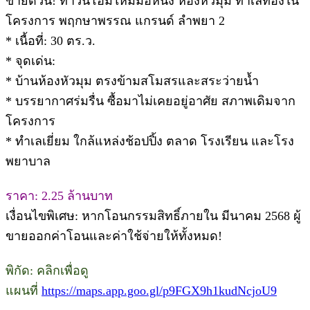
ขายด่วน! ทาวน์โฮมใหม่มือหนึ่ง ห้องหัวมุม ทำเลทองใน
โครงการ พฤกษาพรรณ แกรนด์ ลำพยา 2
* เนื้อที่: 30 ตร.ว.
* จุดเด่น:
* บ้านห้องหัวมุม ตรงข้ามสโมสรและสระว่ายน้ำ
* บรรยากาศร่มรื่น ซื้อมาไม่เคยอยู่อาศัย สภาพเดิมจาก
โครงการ
* ทำเลเยี่ยม ใกล้แหล่งช้อปปิ้ง ตลาด โรงเรียน และโรง
พยาบาล
ราคา: 2.25 ล้านบาท
เงื่อนไขพิเศษ: หากโอนกรรมสิทธิ์ภายใน มีนาคม 2568 ผู้
ขายออกค่าโอนและค่าใช้จ่ายให้ทั้งหมด!
พิกัด: คลิกเพื่อดู
แผนที่
https://maps.app.goo.gl/p9FGX9h1kudNcjoU9