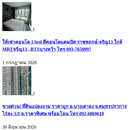
1
ให้เช่าคอนโด 1 bed ดีคอนโดแคมปัส ราชพฤกษ์-จรัญ13 ใกล้
MRTจรัญ13 , BTSบางหว้า โทร 093-7658997
1 กรกฎาคม 2026
2
ขายด่วน! ที่ดินแปลงงาม ราคาถูก อ.บางเสาธง จ.สมุทรปราการ
ไร่ละ 3.9 ล.ราคาพิเศษ พร้อมโอน โทร 092-6869618
30 มิถุนายน 2026