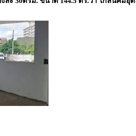
ง ห้องละ 30ตรม. ขนาด 144.5 ตร.วา ใกล้นิคม