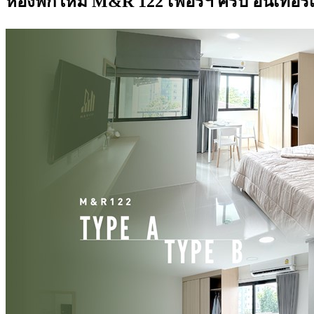
ห้องพักใหม่ M&R 122 เฟอร์ฯ ครบ อินเทอร์เ