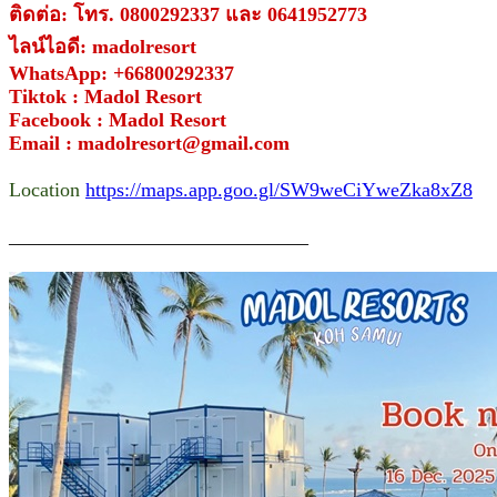
ติดต่อ: โทร. 0800292337 และ 0641952773
ไลน์ไอดี: madolresort
WhatsApp: +66800292337
Tiktok : Madol Resort
Facebook : Madol Resort
Email : madolresort@gmail.com
Location
https://maps.app.goo.gl/SW9weCiYweZka8xZ8
______________________________