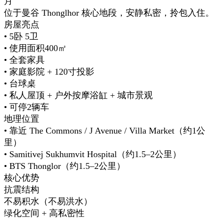
月
位于曼谷 Thonglhor 核心地段，安静私密，拎包入住。
房屋亮点
• 5卧 5卫
• 使用面积400㎡
• 全套家具
• 家庭影院 + 120寸投影
• 台球桌
• 私人屋顶 + 户外按摩浴缸 + 城市景观
• 可停2辆车
地理位置
• 靠近 The Commons / J Avenue / Villa Market（约1公
里）
• Samitivej Sukhumvit Hospital（约1.5–2公里）
• BTS Thonglor（约1.5–2公里）
核心优势
抗震结构
不易积水（不易洪水）
绿化空间 + 高私密性