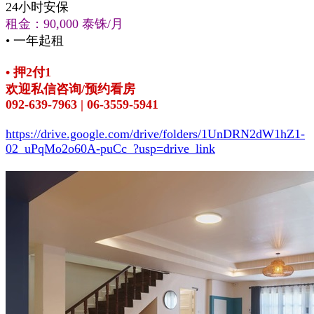
24小时安保
租金：90,000 泰铢/月
• 一年起租
• 押2付1
欢迎私信咨询/预约看房
092-639-7963 | 06-3559-5941
https://drive.google.com/drive/folders/1UnDRN2dW1hZ1-
02_uPqMo2o60A-puCc_?usp=drive_link