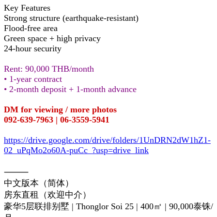
Key Features
Strong structure (earthquake-resistant)
Flood-free area
Green space + high privacy
24-hour security
Rent: 90,000 THB/month
• 1-year contract
• 2-month deposit + 1-month advance
DM for viewing / more photos
092-639-7963 | 06-3559-5941
https://drive.google.com/drive/folders/1UnDRN2dW1hZ1-
02_uPqMo2o60A-puCc_?usp=drive_link
⸻
中文版本（简体）
房东直租（欢迎中介）
豪华5层联排别墅 | Thonglor Soi 25 | 400㎡ | 90,000泰铢/