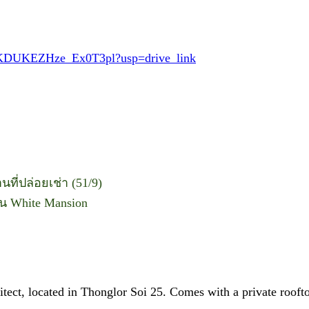
4AbKDUKEZHze_Ex0T3pl?usp=drive_link
ที่ปล่อยเช่า (51/9)
น White Mansion
ct, located in Thonglor Soi 25. Comes with a private rooftop