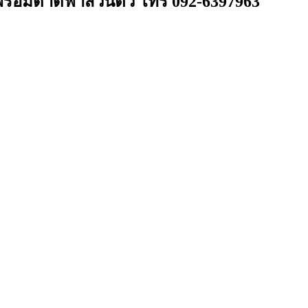
 พร้อมดาดฟ้าส่วนตัว โทร 092-6397963