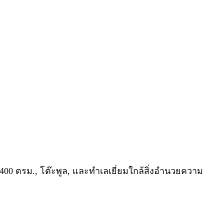
400 ตรม., โต๊ะพูล, และทำเลเยี่ยมใกล้สิ่งอำนวยความ