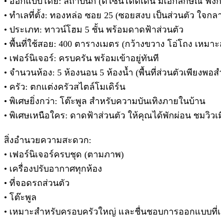
• ออกแบบโดย: สถาปนิก (ดีไซน์โดดเด่น มีเอกลักษณ์ ฟังก
• ทำเลที่ตั้ง: ทองหล่อ ซอย 25 (ซอยสงบ เป็นส่วนตัว ใจกลา
• ประเภท: ทาวน์โฮม 5 ชั้น พร้อมดาดฟ้าส่วนตัว
• พื้นที่ใช้สอย: 400 ตารางเมตร (กว้างขวาง โอ่โถง เหม
• เฟอร์นิเจอร์: ครบครัน พร้อมเข้าอยู่ทันที
• จำนวนห้อง: 5 ห้องนอน 5 ห้องน้ำ (พื้นที่ส่วนตัวเพียงพอ
• ครัว: ตกแต่งครัวสไตล์โมเดิร์น
• พิเศษยิ่งกว่า: โต๊ะพูล สำหรับความบันเทิงภายในบ้าน
• พิเศษเหนือใคร: ดาดฟ้าส่วนตัว ให้คุณได้พักผ่อน ชมวิวเ
สิ่งอำนวยความสะดวก:
• เฟอร์นิเจอร์ครบชุด (ตามภาพ)
• เครื่องปรับอากาศทุกห้อง
• ที่จอดรถส่วนตัว
• โต๊ะพูล
• เหมาะสำหรับครอบครัวใหญ่ และชื่นชอบการออกแบบที่เ