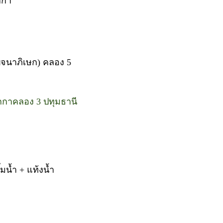
กกา
จนาภิเษก) คลอง 5
กกาคลอง 3 ปทุมธานี
ั๊มน้ำ + แท้งน้ำ