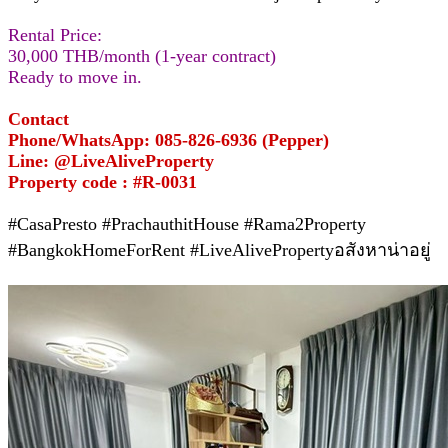
Rental Price:
30,000 THB/month (1-year contract)
Ready to move in.
Contact
Phone/WhatsApp: 085-826-6936 (Pepper)
Line: @LiveAliveProperty
Property code : #R-0031
#CasaPresto #PrachauthitHouse #Rama2Property
#BangkokHomeForRent #LiveAlivePropertyอสังหาน่าอยู่