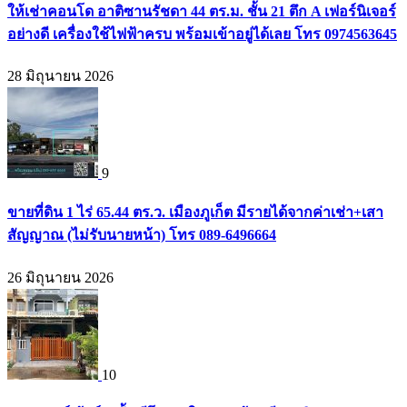
ให้เช่าคอนโด อาติซานรัชดา 44 ตร.ม. ชั้น 21 ตึก A เฟอร์นิเจอร์
อย่างดี เครื่องใช้ไฟฟ้าครบ พร้อมเข้าอยู่ได้เลย โทร 0974563645
28 มิถุนายน 2026
9
ขายที่ดิน 1 ไร่ 65.44 ตร.ว. เมืองภูเก็ต มีรายได้จากค่าเช่า+เสา
สัญญาณ (ไม่รับนายหน้า) โทร 089-6496664
26 มิถุนายน 2026
10