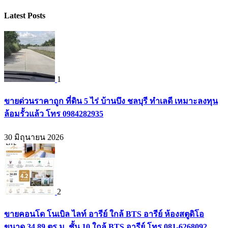
Latest Posts
1
ขายด่วนราคาถูก ที่ดิน 5 ไร่ บ้านบึง ชลบุรี ทำเลดี เหมาะลงทุน
ล้อมรั้วแล้ว โทร 0984282935
30 มิถุนายน 2026
2
ขายคอนโด โนเบิล ไลท์ อารีย์ ใกล้ BTS อารีย์ ห้องสตูดิโอ
ขนาด 34.89 ตร.ม. ชั้น 10 ใกล้ BTS อารีย์ โทร 081-6268092