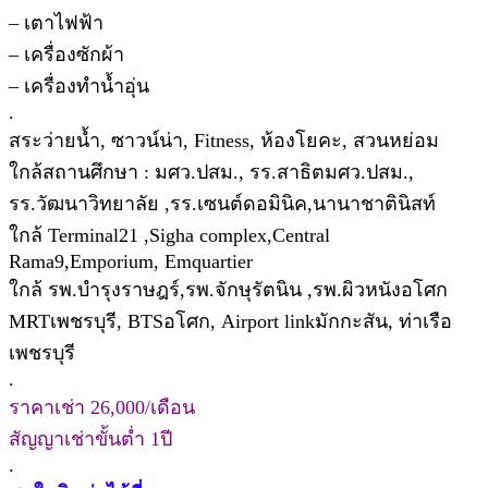
– เตาไฟฟ้า
– เครื่องซักผ้า
– เครื่องทำน้ำอุ่น
.
สระว่ายน้ำ, ซาวน์น่า, Fitness, ห้องโยคะ, สวนหย่อม
ใกล้สถานศึกษา : มศว.ปสม., รร.สาธิตมศว.ปสม.,
รร.วัฒนาวิทยาลัย ,รร.เซนต์ดอมินิค,นานาชาตินิสท์
ใกล้ Terminal21 ,Sigha complex,Central
Rama9,Emporium, Emquartier
ใกล้ รพ.บำรุงราษฎร์,รพ.จักษุรัตนิน ,รพ.ผิวหนังอโศก
MRTเพชรบุรี, BTSอโศก, Airport linkมักกะสัน, ท่าเรือ
เพชรบุรี
.
ราคาเช่า 26,000/เดือน
สัญญาเช่าขั้นต่ำ 1ปี
.