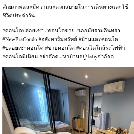
ศักยภาพและมีความสะดวกสบายในการเดินทางและใช้
ชีวิตประจำวัน
#คอนโดปล่อยเช่า #คอนโดขาย #เอกมัยรามอินทรา
#NewEraCondo #อสังหาริมทรัพย์ #บ้านและคอนโด
#ปล่อยเช่าคอนโด #ขายคอนโด #คอนโดใกล้รถไฟฟ้า
#คอนโดมิเนียม #จ่าอ๊อด #หาบ้านอยู่ปะbyจ่าอ๊อด