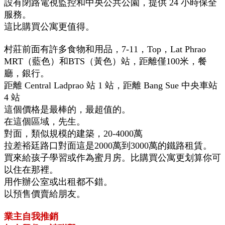
設有閉路電視監控和中央公共公園，提供 24 小時保全
服務。
這比購買公寓更值得。
村莊前面有許多食物和用品，7-11，Top，Lat Phrao
MRT（藍色）和BTS（黃色）站，距離僅100米，餐
廳，銀行。
距離 Central Ladprao 站 1 站，距離 Bang Sue 中央車站
4 站
這個價格是最棒的，最超值的。
在這個區域，先生。
對面，類似規模的建築，20-4000萬
拉差裕廷路口對面這是2000萬到3000萬的鐵路租賃。
買來給孩子學習或作為蜜月房。比購買公寓更划算你可
以住在那裡。
用作辦公室或出租都不錯。
以預售價賣給朋友。
業主自我推銷