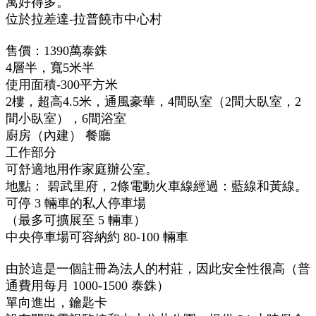
寓好得多。
位於拉差達-拉普饒市中心村
售價：1390萬泰銖
4層半，寬5米半
使用面積-300平方米
2樓，超高4.5米，通風豪華，4間臥室（2間大臥室，2
間小臥室），6間浴室
廚房（內建） 餐廳
工作部分
可舒適地用作家庭辦公室。
地點： 碧武里府，2條電動火車線經過：藍線和黃線。
可停 3 輛車的私人停車場
（最多可擴展至 5 輛車）
中央停車場可容納約 80-100 輛車
由於這是一個註冊為法人的村莊，因此安全性很高（普
通費用每月 1000-1500 泰銖）
單向進出，鑰匙卡