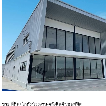
ขาย ที่ดิน+โกดัง/โรงงาน/คลังสินค้า/ออฟฟิศ