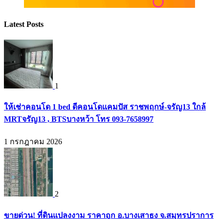
Latest Posts
1
ให้เช่าคอนโด 1 bed ดีคอนโดแคมปัส ราชพฤกษ์-จรัญ13 ใกล้
MRTจรัญ13 , BTSบางหว้า โทร 093-7658997
1 กรกฎาคม 2026
2
ขายด่วน! ที่ดินแปลงงาม ราคาถูก อ.บางเสาธง จ.สมุทรปราการ