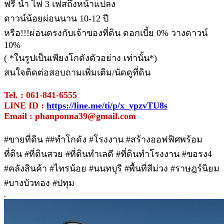
ฟรี น้ำ ไฟ 3 เฟสถึงหน้าแปลง
ดาวน์น้อยผ่อนนาน 10-12 ปี
หรือ!!!ผ่อนตรงกับเจ้าของที่ดิน ดอกเบี้ย 0% วางดาวน์
10%
( *ในรูปเป็นเพียงโกดังตัวอย่าง เท่านั้น*)
สนใจติดต่อสอบถามเพิ่มเติม/นัดดูที่ดิน
Tel. : 061-841-6555
LINE ID :
https://line.me/ti/p/x_ypzvTU8s
Email : phanponna39@gmail.com
#ขายที่ดิน ##ทําโกดัง #โรงงาน #สร้างออฟฟิศพร้อม
ที่ดิน #ที่ดินสวย #ที่ดินทำเลดี #ที่ดินทำโรงงาน #ขอรง4
#คลังสินค้า #ไทรน้อย #นนทบุรี #พื้นที่สีม่วง #ราษฎร์นิยม
#บางบัวทอง #ปทุม
.