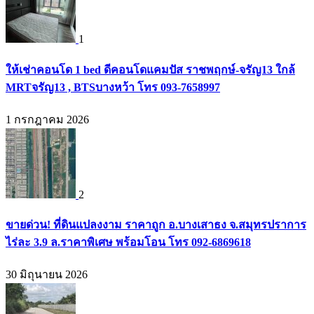
1
ให้เช่าคอนโด 1 bed ดีคอนโดแคมปัส ราชพฤกษ์-จรัญ13 ใกล้
MRTจรัญ13 , BTSบางหว้า โทร 093-7658997
1 กรกฎาคม 2026
2
ขายด่วน! ที่ดินแปลงงาม ราคาถูก อ.บางเสาธง จ.สมุทรปราการ
ไร่ละ 3.9 ล.ราคาพิเศษ พร้อมโอน โทร 092-6869618
30 มิถุนายน 2026