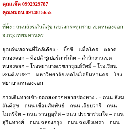
คุณแจ๊ค 0992929787
คุณหมอน 0914815655
ที่ตั้ง : ถนนสังฆสันติสุข แขวงกระทุ่มราย เขตหนองจอก
จ.กรุงเทพมหานคร
จุดเด่น/สถานที่ใกล้เคียง : – บิ๊กซี – เเม็คโคร – ตลาด
หนองจอก – ท็อปส์ ซูเปอร์มาร์เก็ต – สำนักงานเขต
หนองจอก – โรงพยาบาลเวชการุณย์รัศมิ์ – โรงเรียน
เซนต์เทเรซา – มหาวิทยาลัยเทคโนโลยีมหานคร – โรง
พยาบาลหนองจอก
การเดินทางเข้า-ออกสะดวกหลายช่องทาง : – ถนน สังฆ
สันติสุข – ถนน เชื่อมสัมพันธ์ – ถนน เลียบวารี – ถนน
ไมตรีจิต – ถนน ราษฎอุทิศ – ถนน ประชาร่วมใจ – ถนน
สุวินทวงศ์ – ถนน ฉลองกรุง – ถนน ฉะเชิงเทรา – ถนน