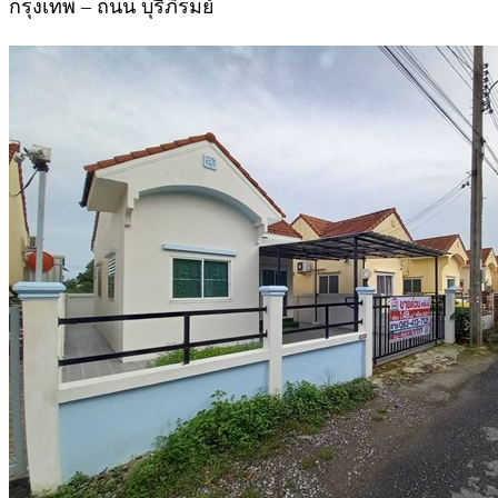
กรุงเทพ – ถนน บุรีภิรมย์