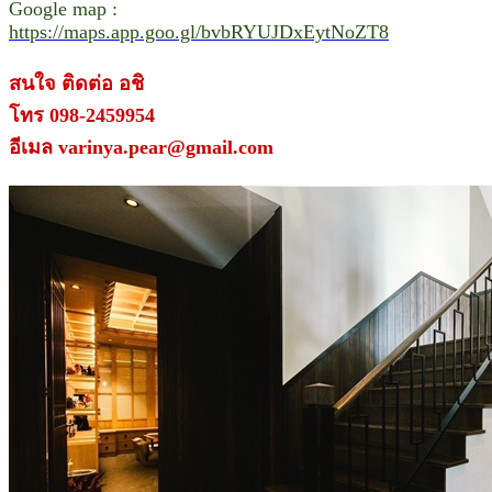
Google map :
https://maps.app.goo.gl/bvbRYUJDxEytNoZT8
สนใจ ติดต่อ อชิ
โทร 098-2459954
อีเมล varinya.pear@gmail.com