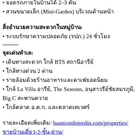
• จอดรถภายในบ้านได้ 2–3 คัน
• สวนขนาดเล็ก (Mini-Garden) บริเวณด้านหน้า
สิ่งอำนวยความสะดวกในหมู่บ้าน:
• ระบบรักษาความปลอดภัย (รปภ.) 24 ชั่วโมง
⸻
จุดเด่นทำเล:
• เดินทางสะดวก ใกล้ BTS สถานีอารีย์
• ใกล้ทางด่วน 2 ด่าน
• รายล้อมด้วยร้านอาหารและคาเฟ่ยอดนิยม
• ใกล้ La Villa อารีย์, The Seasons, อนุสาวรีย์ชัยสมรภูมิ,
Big C สะพานควาย
• ใกล้ตลาด อ.ต.ก. และตลาดเทเวศร์
รายละเอียดเพิ่มเติม:
baancondoteedin.com/properties/
ขายบ้านเดี่ยว-2-ชั้น-ย่าน/