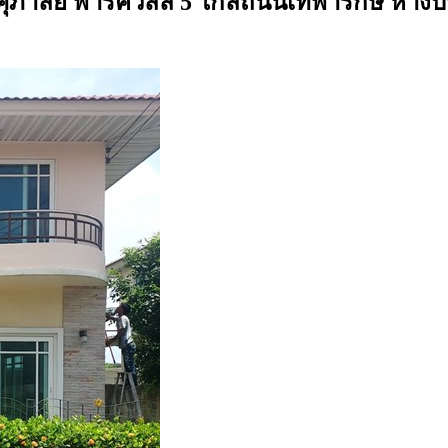
นศุภาลัย พาร์ควิลล์ 5 ใกล้ถนนเทพารักษ์ ห้างบ