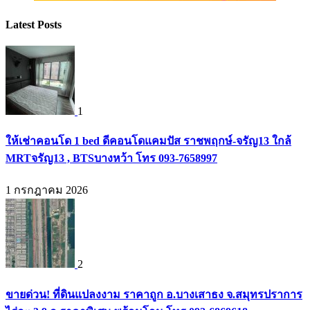
Latest Posts
1
ให้เช่าคอนโด 1 bed ดีคอนโดแคมปัส ราชพฤกษ์-จรัญ13 ใกล้
MRTจรัญ13 , BTSบางหว้า โทร 093-7658997
1 กรกฎาคม 2026
2
ขายด่วน! ที่ดินแปลงงาม ราคาถูก อ.บางเสาธง จ.สมุทรปราการ