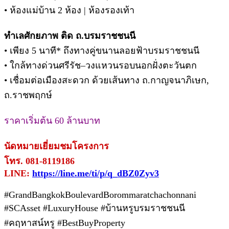
• ห้องแม่บ้าน 2 ห้อง | ห้องรองเท้า
ทำเลศักยภาพ ติด ถ.บรมราชชนนี
• เพียง 5 นาที* ถึงทางคู่ขนานลอยฟ้าบรมราชชนนี
• ใกล้ทางด่วนศรีรัช–วงแหวนรอบนอกฝั่งตะวันตก
• เชื่อมต่อเมืองสะดวก ด้วยเส้นทาง ถ.กาญจนาภิเษก,
ถ.ราชพฤกษ์
ราคาเริ่มต้น 60 ล้านบาท
นัดหมายเยี่ยมชมโครงการ
โทร. 081-8119186
LINE:
https://line.me/ti/p/q_dBZ0Zyv3
#GrandBangkokBoulevardBorommaratchachonnani
#SCAsset #LuxuryHouse #บ้านหรูบรมราชชนนี
#คฤหาสน์หรู #BestBuyProperty