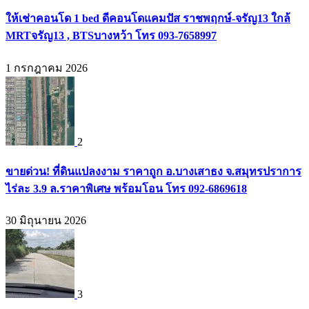
ให้เช่าคอนโด 1 bed ดีคอนโดแคมปัส ราชพฤกษ์-จรัญ13 ใกล้
MRTจรัญ13 , BTSบางหว้า โทร 093-7658997
1 กรกฎาคม 2026
2
ขายด่วน! ที่ดินแปลงงาม ราคาถูก อ.บางเสาธง จ.สมุทรปราการ
ไร่ละ 3.9 ล.ราคาพิเศษ พร้อมโอน โทร 092-6869618
30 มิถุนายน 2026
3