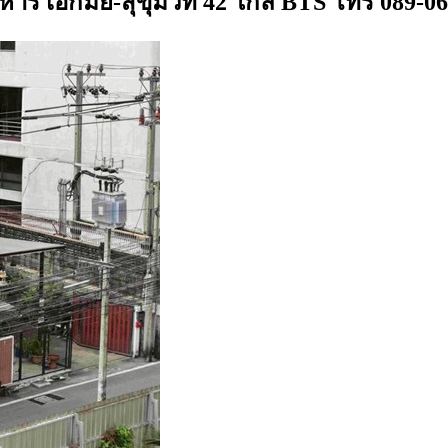
าร เอกมัย-สุขุมวิท 42 ใกล้ BTS โทร 089-0