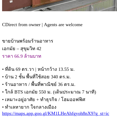
C
Direct from owner | Agents are welcome
ขายบ้านพร้อมร้านอาหาร
เอกมัย – สุขุมวิท 42
ราคา 66.9 ล้านบาท
• ที่ดิน 69 ตร.วา | หน้ากว้าง 13.55 ม.
• บ้าน 2 ชั้น พื้นที่ใช้สอย 340 ตร.ม.
• ร้านอาหาร / พื้นที่พาณิชย์ 36 ตร.ม.
• ใกล้ BTS เอกมัย 550 ม. (เดินประมาณ 7 นาที)
• เหมาะอยู่อาศัย + ทำธุรกิจ / โฮมออฟฟิศ
• ทำเลหายาก ใจกลางเมือง
https://maps.app.goo.gl/KM1LHeAhfgyoh8nX9?g_st=ic