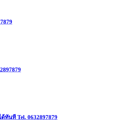
97879
632897879
ได้ทันที Tel. 0632897879