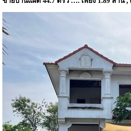
ขายบ้านแฝด 44.7 ตรว …. เพียง 1.89 ล้าน