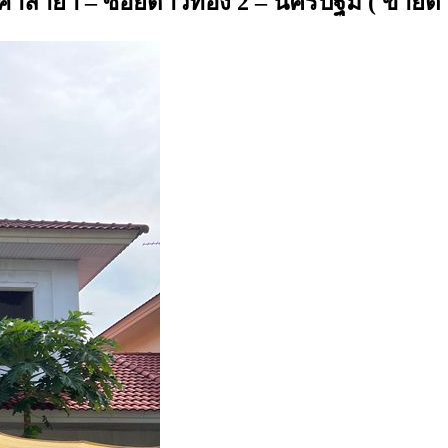
 , ศาลายา – ซอยดาวทอง 2 – นครปฐม ( ขายต