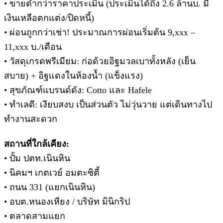
• ขายต่ำกว่าราคาประเมิน (ประเมินได้ถึง 2.6 ล้านบ. มี
เงินเหลือตกแต่ง/ปิดหนี้)
• ผ่อนถูกกว่าเช่า! ประมาณการผ่อนเริ่มต้น 9,xxx –
11,xxx บ./เดือน
• วัสดุเกรดพรีเมียม: ก่อด้วยอิฐมวลเบาทั้งหลัง (เย็น
สบาย) + อิฐแดงในห้องน้ำ (แข็งแรง)
• สุขภัณฑ์แบรนด์ดัง: Cotto และ Hafele
• ทำเลดี: เงียบสงบ เป็นส่วนตัว ไม่วุ่นวาย แต่เดินทางไป
ทำงานสะดวก
สถานที่ใกล้เคียง:
• ปั้ม ปตท.เนินหิน
• นิคมฯ เกตเวย์ อมตะซิตี้
• ถนน 331 (แยกเนินหิน)
• อบต.หนองเหียง / บริษัท มินิกริป
• ตลาดสามแยก