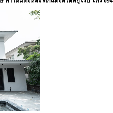
ษ์ ทำใหม่ทั้งหลัง ตกแต่งสไตล์ยุโรป โทร 09