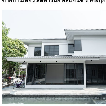
ขายบ้านเดี่ยว ลัดดารมย์ อิลิแกนซ์ ราชพฤก