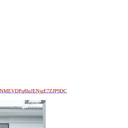
Cf61UNMEVDPq8lnJENjgE7ZJP9DC