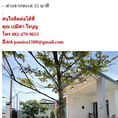
– ห่างจากทะเล 15 นาที
.
สนใจติดต่อได้ที่
คุณ เปมิศา ใจบุญ
โทร 082-479-9653
อีเมล pamisa1500@gmail.com
.