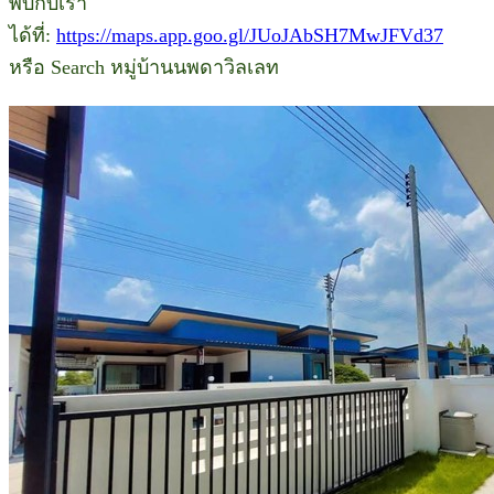
พบกับเรา
ได้ที่:
https://maps.app.goo.gl/JUoJAbSH7MwJFVd37
หรือ Search หมู่บ้านนพดาวิลเลท